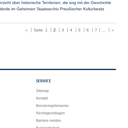
icht über historische Territorien, die eng mit der Geschichte
tände im Geheimen Staatsarchiv Preußischer Kulturbesitz
«
Seite 1
2
3
4
5
6
7
...
»
SERVICE
Sitemap
Kontakt
Benutzungshinweise
Rechtsgrundlagen
Barriere melden
Barrierefreiheit