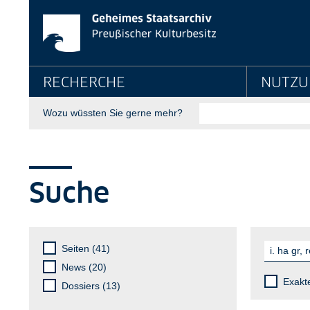
Suche - Geheimes St
Springe direkt zu:
Hauptnavigation
RECHERCHE
NUTZU
Suche
Wozu wüssten Sie gerne mehr?
Seitenpfad
Sie sind hier:
GStA
Suche
Suche
Suchfilter
Suche
Suche
Seiten (41)
News (20)
Exakt
Dossiers (13)