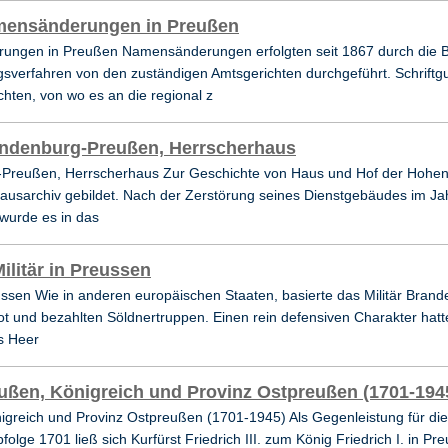
ensänderungen in Preußen
ngen in Preußen Namensänderungen erfolgten seit 1867 durch die Be
verfahren von den zuständigen Amtsgerichten durchgeführt. Schrift
hten, von wo es an die regional z
ndenburg-Preußen, Herrscherhaus
Preußen, Herrscherhaus Zur Geschichte von Haus und Hof der Hohen
ausarchiv gebildet. Nach der Zerstörung seines Dienstgebäudes im Jah
wurde es in das
ilitär in Preussen
eussen Wie in anderen europäischen Staaten, basierte das Militär Bra
t und bezahlten Söldnertruppen. Einen rein defensiven Charakter hat
s Heer
ußen, Königreich und Provinz Ostpreußen (1701-194
greich und Provinz Ostpreußen (1701-1945) Als Gegenleistung für die 
folge 1701 ließ sich Kurfürst Friedrich III. zum König Friedrich I. in 