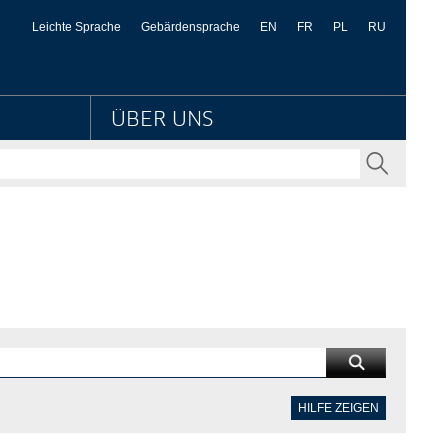
Kulturbesitz
Leichte Sprache
Gebärdensprache
EN
FR
PL
RU
ÜBER UNS
SENDEN
HILFE ZEIGEN