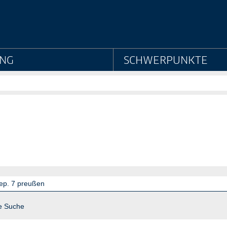
aatsarchiv Preußischer 
NG
SCHWERPUNKTE
e Suche