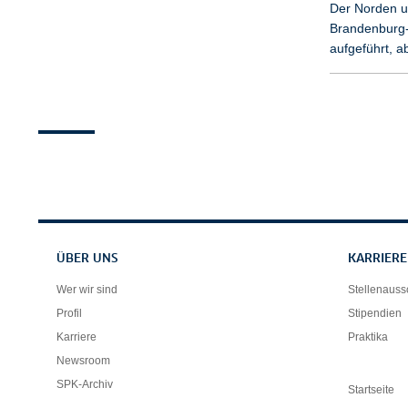
Der Norden un
Brandenburg-
aufgeführt, a
Servicenavigation
ÜBER UNS
KARRIERE
Wer wir sind
Stellenaus
Profil
Stipendien
Karriere
Praktika
Newsroom
SPK-Archiv
Startseite