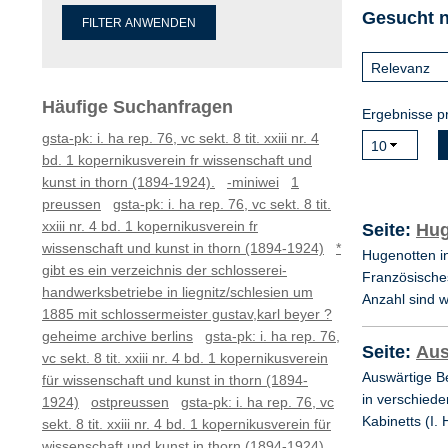
Gesucht na
Häufige Suchanfragen
Ergebnisse pr
gsta-pk: i. ha rep. 76, vc sekt. 8 tit. xxiii nr. 4
bd. 1 kopernikusverein fr wissenschaft und
kunst in thorn (1894-1924).
-miniwei
1
preussen
gsta-pk: i. ha rep. 76, vc sekt. 8 tit.
xxiii nr. 4 bd. 1 kopernikusverein fr
Seite:
Hug
wissenschaft und kunst in thorn (1894-1924)
*
Hugenotten i
gibt es ein verzeichnis der schlosserei-
Französische
handwerksbetriebe in liegnitz/schlesien um
Anzahl sind w
1885 mit schlossermeister gustav,karl beyer ?
geheime archive berlins
gsta-pk: i. ha rep. 76,
Seite:
Aus
vc sekt. 8 tit. xxiii nr. 4 bd. 1 kopernikusverein
Auswärtige B
für wissenschaft und kunst in thorn (1894-
in verschied
1924)
ostpreussen
gsta-pk: i. ha rep. 76, vc
Kabinetts (I
sekt. 8 tit. xxiii nr. 4 bd. 1 kopernikusverein für
wissenschaft und kunst in thorn (1894-1924).