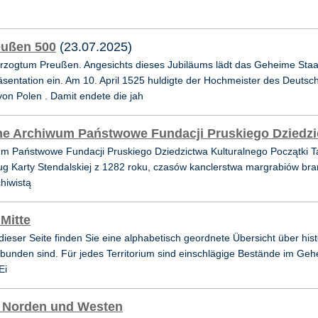
eußen 500
(23.07.2025)
rzogtum Preußen. Angesichts dieses Jubiläums lädt das Geheime Staats
räsentation ein. Am 10. April 1525 huldigte der Hochmeister des Deut
von Polen . Damit endete die jah
ne Archiwum Państwowe Fundacji Pruskiego Dziedzi
um Państwowe Fundacji Pruskiego Dziedzictwa Kulturalnego Początki T
ug Karty Stendalskiej z 1282 roku, czasów kanclerstwa margrabiów bra
chiwistą
 Mitte
 dieser Seite finden Sie eine alphabetisch geordnete Übersicht über his
unden sind. Für jedes Territorium sind einschlägige Bestände im Gehe
Ei
 Norden und Westen