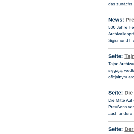
das zunächs
News:
Pr
500 Jahre He
Archivalienp
Sigismund I. 
Seite:
Taj
Tajne Archiw
sięgają, wedł
oficjalnym ar
Seite:
Die
Die Mitte Auf
Preußens verb
auch andere 
Seite:
Der