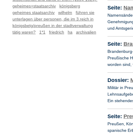
geheimes+staatsarchiv
königsberg
Seite:
Nam
geheimes staatsarchiv
wilhelm
führen sie
Namensänderu
unterlagen über personen, die im 3.reich in
Genehmigungs
königsbetg/preußen in der stadtverwaltung
und Amtsgeric
tätig waren?
1*1
friedrich
ha
archivalien
Seite:
Bra
Brandenburg-
Preußische H
worden sind, 
Dossier:
M
Militär in Pr
Lehnsaufgebo
Ein stehende
Seite:
Pre
Preußen, Köni
spanische Erb