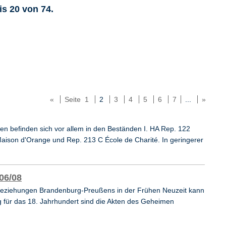
is 20 von 74.
«
Seite 1
2
3
4
5
6
7
...
»
n befinden sich vor allem in den Beständen I. HA Rep. 122
aison d'Orange und Rep. 213 C École de Charité. In geringerer
06/08
eziehungen Brandenburg-Preußens in der Frühen Neuzeit kann
 für das 18. Jahrhundert sind die Akten des Geheimen