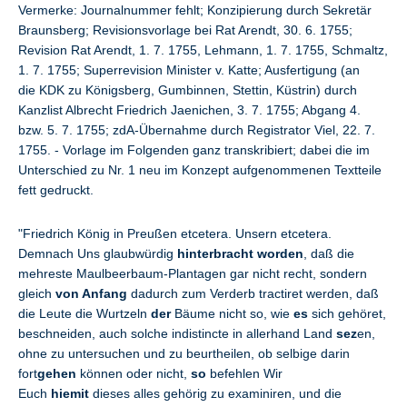
Vermerke: Journalnummer fehlt; Konzipierung durch Sekretär
Braunsberg; Revisionsvorlage bei Rat Arendt, 30. 6. 1755;
Revision Rat Arendt, 1. 7. 1755, Lehmann, 1. 7. 1755, Schmaltz,
1. 7. 1755; Superrevision Minister v. Katte; Ausfertigung (an
die KDK zu Königsberg, Gumbinnen, Stettin, Küstrin) durch
Kanzlist Albrecht Friedrich Jaenichen, 3. 7. 1755; Abgang 4.
bzw. 5. 7. 1755; zdA-Übernahme durch Registrator Viel, 22. 7.
1755. - Vorlage im Folgenden ganz transkribiert; dabei die im
Unterschied zu Nr. 1 neu im Konzept aufgenommenen Textteile
fett gedruckt.
"Friedrich König in Preußen etcetera. Unsern etcetera.
Demnach Uns glaubwürdig
hinterbracht worden
, daß die
mehreste Maulbeerbaum-Plantagen gar nicht recht, sondern
gleich
von Anfang
dadurch zum Verderb tractiret werden, daß
die Leute die Wurtzeln
der
Bäume nicht so, wie
es
sich gehöret,
beschneiden, auch solche indistincte in allerhand Land
sez
en,
ohne zu untersuchen und zu beurtheilen, ob selbige darin
fort
gehen
können oder nicht,
so
befehlen Wir
Euch
hiemit
dieses alles gehörig zu examiniren, und die