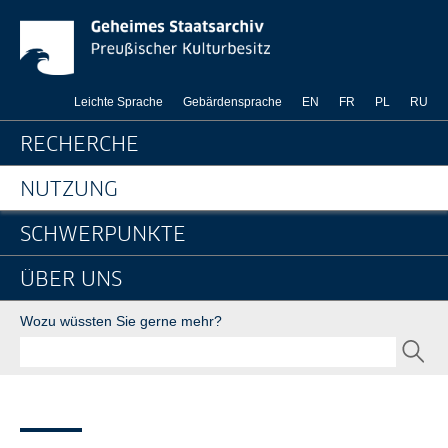
Geschäftsgang im Gene
Springe direkt zu:
Leichte Sprache
Gebärdensprache
EN
FR
PL
RU
Hauptnavigation
RECHERCHE
NUTZUNG
SCHWERPUNKTE
ÜBER UNS
Suche
Wozu wüssten Sie gerne mehr?
SEND
Seitenpfad
Bereichsnavigation
Sie sind hier:
GStA
Nutzung
Arbeitshilfen
Geschäftsgang im Generaldirekt...