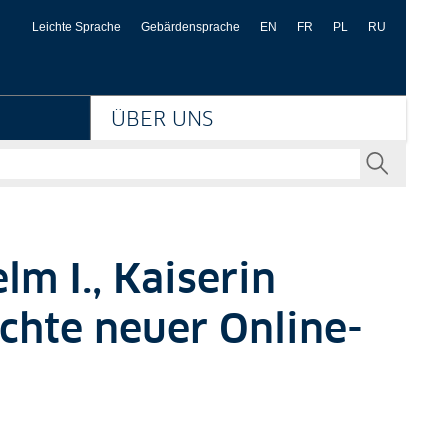
eußischer Kulturbesitz
Leichte Sprache
Gebärdensprache
EN
FR
PL
RU
ÜBER UNS
SENDEN
lm I., Kaiserin
ichte neuer Online-