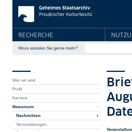
News-Detailseite - G
Springe direkt zu:
Hauptnavigation
RECHERCHE
NUTZU
Suche
Wozu wüssten Sie gerne mehr?
Seitenpfad
Bereichsnavigation
Sie sind hier:
GStA
Über uns
Newsroom
Nachrichten
News-Detailseite
Brie
Wer wir sind
Profil
Augu
Karriere
Newsroom
Dat
Nachrichten
Veranstaltungen
Veranstaltu