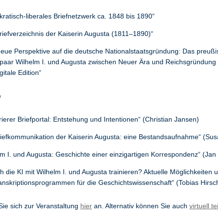
ratisch-liberales Briefnetzwerk ca. 1848 bis 1890“
riefverzeichnis der Kaiserin Augusta (1811–1890)“
neue Perspektive auf die deutsche Nationalstaatsgründung: Das preuß
paar Wilhelm I. und Augusta zwischen Neuer Ära und Reichsgründung
gitale Edition“
e
rierer Briefportal: Entstehung und Intentionen“ (Christian Jansen)
riefkommunikation der Kaiserin Augusta: eine Bestandsaufnahme“ (Su
lm I. und Augusta: Geschichte einer einzigartigen Korrespondenz“ (Jan
ch die KI mit Wilhelm I. und Augusta trainieren? Aktuelle Möglichkeiten
anskriptionsprogrammen für die Geschichtswissenschaft“ (Tobias Hirsc
Sie sich zur Veranstaltung
hier
an. Alternativ können Sie auch
virtuell 