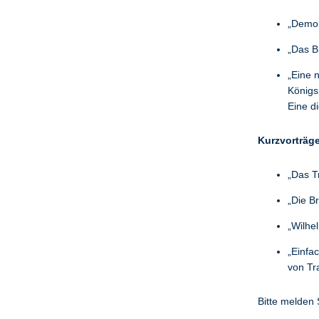
„Demok
„Das B
„Eine 
Königs
Eine di
Kurzvorträg
„Das T
„Die B
„Wilhe
„Einfa
von Tr
Bitte melden 