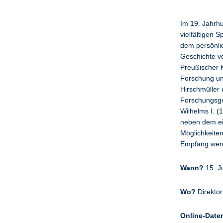
Im 19. Jahrhu
vielfältigen 
dem persönli
Geschichte v
Preußischer K
Forschung und
Hirschmüller 
Forschungsgem
Wilhelms I. 
neben dem ei
Möglichkeiten
Empfang werd
Wann?
15. J
Wo?
Direkto
Online-Dat