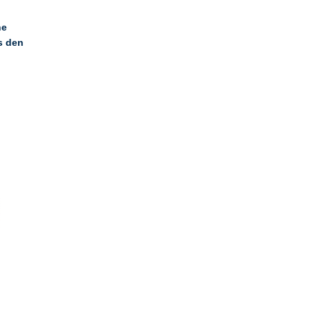
ne
s den