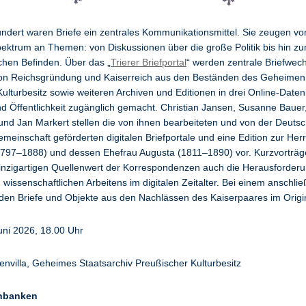
ndert waren Briefe ein zentrales Kommunikationsmittel. Sie zeugen v
Spektrum an Themen: von Diskussionen über die große Politik bis hin zu
chen Befinden. Über das „
Trierer Briefportal
“ werden zentrale Briefwech
on Reichsgründung und Kaiserreich aus den Beständen des Geheimen 
ulturbesitz sowie weiteren Archiven und Editionen in drei Online-Date
 Öffentlichkeit zugänglich gemacht. Christian Jansen, Susanne Bauer
und Jan Markert stellen die von ihnen bearbeiteten und von der Deuts
einschaft geförderten digitalen Briefportale und eine Edition zur Herr
(1797–1888) und dessen Ehefrau Augusta (1811–1890) vor. Kurzvorträg
nzigartigen Quellenwert der Korrespondenzen auch die Herausforder
 wissenschaftlichen Arbeitens im digitalen Zeitalter. Bei einem anschl
en Briefe und Objekte aus den Nachlässen des Kaiserpaares im Origin
uni 2026, 18.00 Uhr
renvilla, Geheimes Staatsarchiv Preußischer Kulturbesitz
enbanken