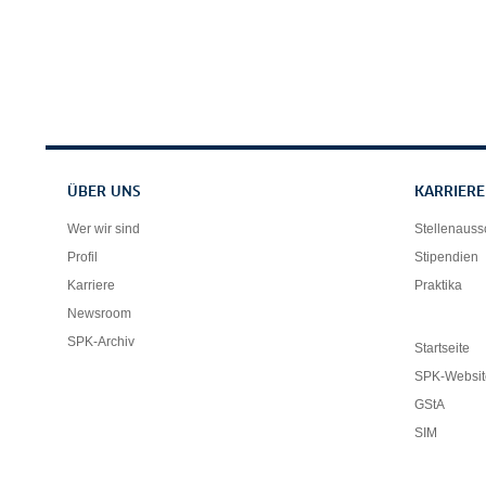
Servicenavigation
ÜBER UNS
KARRIERE
Wer wir sind
Stellenaus
Profil
Stipendien
Karriere
Praktika
Newsroom
SPK-Archiv
Startseite
SPK-Websit
GStA
SIM