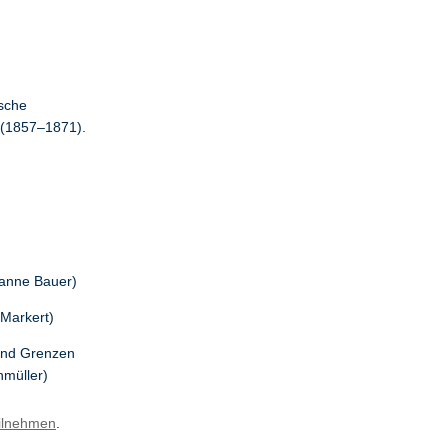
ische
 (1857–1871).
sanne Bauer)
 Markert)
 und Grenzen
hmüller)
teilnehmen
.