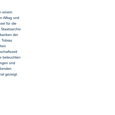
on einem
m Alltag und
sel für die
Staatsarchiv
nbanken der
, Tobias
chen
schaftszeit
e beleuchten
ungen und
ießenden
al gezeigt.