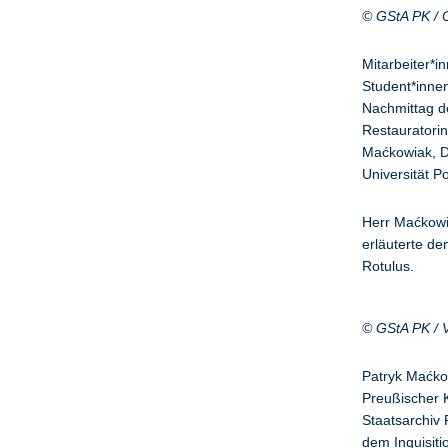
© GStA PK / C
Mitarbeiter*i
Student*innen
Nachmittag de
Restauratorin
Maćkowiak, D
Universität P
Herr Maćkowia
erläuterte d
Rotulus.
© GStA PK / 
Patryk Maćko
Preußischer 
Staatsarchiv P
dem Inquisit