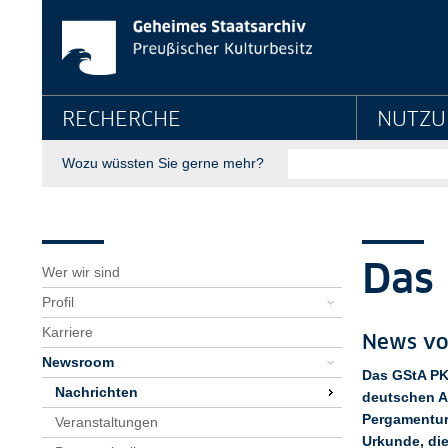
News-Detailseite - G
Springe direkt zu:
Hauptnavigation
RECHERCHE
NUTZU
Suche
Wozu wüssten Sie gerne mehr?
Seitenpfad
Bereichsnavigation
Sie sind hier:
GStA
Über uns
Newsroom
Nachrichten
News-Detailseite
Das 
Wer wir sind
Profil
Karriere
News vo
Newsroom
Das GStA PK 
Nachrichten
deutschen Ar
Pergamenturk
Veranstaltungen
Urkunde, die