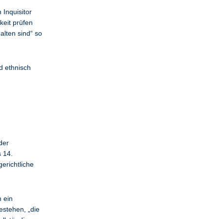
Inquisitor
keit prüfen
alten sind“ so
d ethnisch
der
s 14.
erichtliche
 ein
estehen, „die