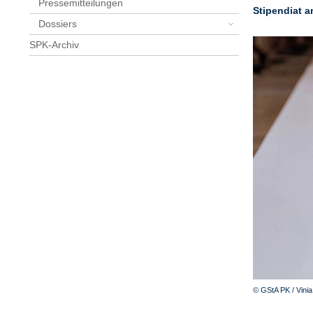
Pressemitteilungen
Stipendiat a
Dossiers
SPK-Archiv
© GStA PK / Vini