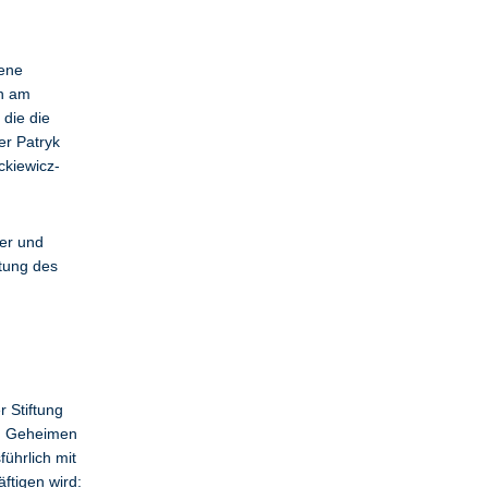
dene
ch am
 die die
er Patryk
ckiewicz-
ter und
tung des
 Stiftung
am Geheimen
führlich mit
ftigen wird: