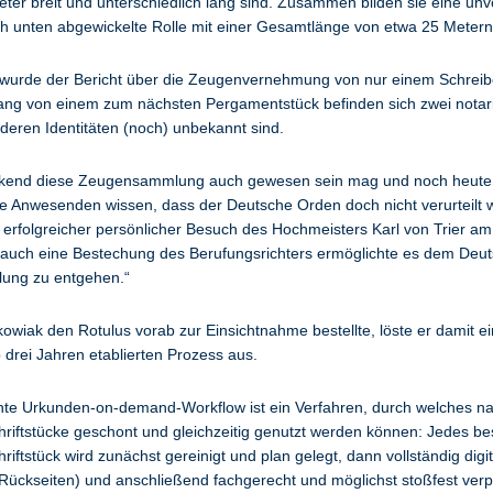
ter breit und unterschiedlich lang sind. Zusammen bilden sie eine unvo
h unten abgewickelte Rolle mit einer Gesamtlänge von etwa 25 Metern
wurde der Bericht über die Zeugenvernehmung von nur einem Schreib
ng von einem zum nächsten Pergamentstück befinden sich zwei notari
deren Identitäten (noch) unbekannt sind.
kend diese Zeugensammlung auch gewesen sein mag und noch heute is
e Anwesenden wissen, dass der Deutsche Orden doch nicht verurteilt w
n erfolgreicher persönlicher Besuch des Hochmeisters Karl von Trier am
 auch eine Bestechung des Berufungsrichters ermöglichte es dem Deu
ilung zu entgehen.“
owiak den Rotulus vorab zur Einsichtnahme bestellte, löste er damit e
 drei Jahren etablierten Prozess aus.
te Urkunden-on-demand-Workflow ist ein Verfahren, durch welches n
iftstücke geschont und gleichzeitig genutzt werden können: Jedes bes
iftstück wird zunächst gereinigt und plan gelegt, dann vollständig digita
Rückseiten) und anschließend fachgerecht und möglichst stoßfest ver