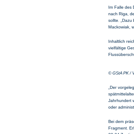
Im Falle des 
nach Riga, de
sollte. „Dazu
Mackowiak, w
Inhaltlich re
vielfältige G
Flussübersc
© GStA PK / 
„Der vorgeleg
spätmittelalt
Jahrhundert w
oder adminis
Bei dem präse
Fragment. Erh