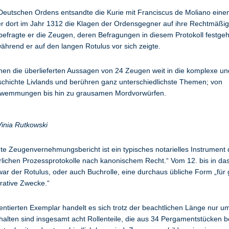
Deutschen Ordens entsandte die Kurie mit Franciscus de Moliano einen 
r dort im Jahr 1312 die Klagen der Ordensgegner auf ihre Rechtmäßig
 befragte er die Zeugen, deren Befragungen in diesem Protokoll festgeh
ährend er auf den langen Rotulus vor sich zeigte.
ichen die überlieferten Aussagen von 24 Zeugen weit in die komplexe un
eschichte Livlands und berühren ganz unterschiedlichste Themen; von
hwemmungen bis hin zu grausamen Mordvorwürfen.
Vinia Rutkowski
te Zeugenvernehmungsbericht ist ein typisches notarielles Instrument 
erlichen Prozessprotokolle nach kanonischem Recht.“ Vom 12. bis in da
ar der Rotulus, oder auch Buchrolle, eine durchaus übliche Form „für g
trative Zwecke.“
ntierten Exemplar handelt es sich trotz der beachtlichen Länge nur um
alten sind insgesamt acht Rollenteile, die aus 34 Pergamentstücken b