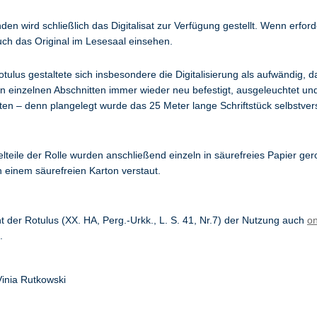
den wird schließlich das Digitalisat zur Verfügung gestellt. Wenn erforde
ch das Original im Lesesaal einsehen.
otulus gestaltete sich insbesondere die Digitalisierung als aufwändig, da
en einzelnen Abschnitten immer wieder neu befestigt, ausgeleuchtet und 
n – denn plangelegt wurde das 25 Meter lange Schriftstück selbstver
elteile der Rolle wurden anschließend einzeln in säurefreies Papier gero
 einem säurefreien Karton verstaut.
ht der Rotulus (XX. HA, Perg.-Urkk., L. S. 41, Nr.7) der Nutzung auch
on
.
Vinia Rutkowski