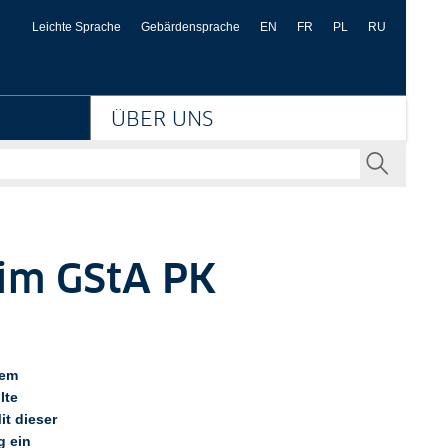
eußischer Kulturbesitz
Leichte Sprache
Gebärdensprache
EN
FR
PL
RU
ÜBER UNS
SENDEN
 im GStA PK
nem
lte
it dieser
g ein