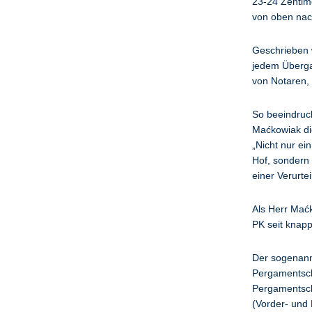
23-24 Zentime
von oben nac
Geschrieben 
jedem Überga
von Notaren, 
So beeindruc
Maćkowiak di
„Nicht nur ei
Hof, sondern
einer Verurte
Als Herr Maćk
PK seit knapp
Der sogenann
Pergamentschr
Pergamentschr
(Vorder- und 