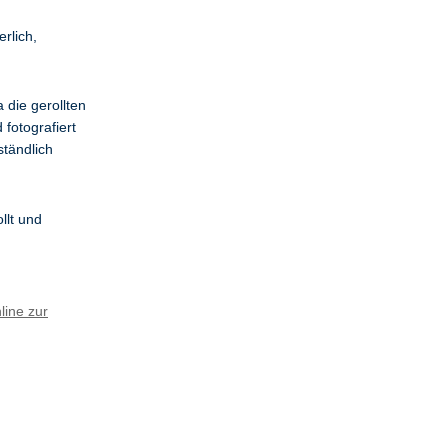
rlich,
 die gerollten
fotografiert
ständlich
llt und
line zur