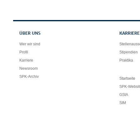
Servicenavigation
ÜBER UNS
KARRIERE
Wer wir sind
Stellenaus
Profil
Stipendien
Karriere
Praktika
Newsroom
SPK-Archiv
Startseite
SPK-Websit
GStA
SIM