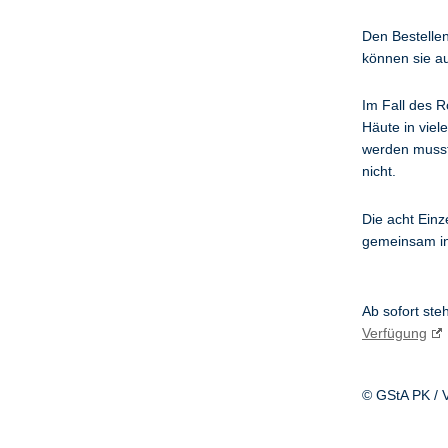
Den Bestellen
können sie au
Im Fall des R
Häute in viel
werden musste
nicht.
Die acht Einz
gemeinsam in
Ab sofort ste
Verfügung
© GStA PK / 