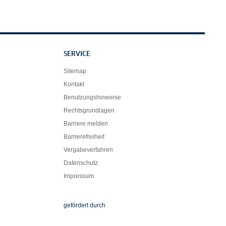
SERVICE
Sitemap
Kontakt
Benutzungshinweise
Rechtsgrundlagen
Barriere melden
Barrierefreiheit
Vergabeverfahren
Datenschutz
Impressum
Die Beauftragte der Bundesregierung für Ku
gefördert durch