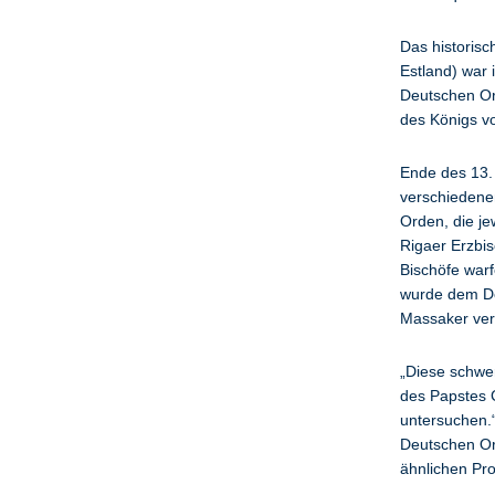
Das historisc
Estland) war 
Deutschen Or
des Königs 
Ende des 13.
verschiedene
Orden, die je
Rigaer Erzbis
Bischöfe war
wurde dem De
Massaker ver
„Diese schwe
des Papstes 
untersuchen.“
Deutschen Or
ähnlichen Pr