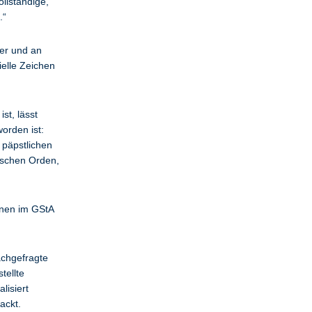
llständige,
.“
er und an
elle Zeichen
t, lässt
orden ist:
 päpstlichen
tschen Orden,
inen im GStA
achgefragte
tellte
lisiert
packt.