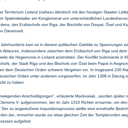
he Territorium Livland (nahezu identisch mit den heutigen Staaten Lett
im Spätmittelalter ein Konglomerat von unterschiedlichen Landesherrsc
dens, des Erzbischofs von Riga, der Bischöfe von Dorpat, Ösel und Ku
von Dänemark.
 Jahrhunderts kam es in diesem politischen Gebilde zu Spannungen z
n Akteuren, insbesondere zwischen dem Erzbischof von Riga und dem
weils die Hegemonie in Livland anstrebten. Der Konflikt kulminierte in 
chofs, der Stadt Riga und des Bischofs von Ösel beim Papst in Avignon
fen dem Deutschen Orden schwere Vergehen vor. In insgesamt 230 Kl
utschen Orden unter anderem vorgeworfen, im Jahr 1308 in Danzig e
übt zu haben.
rwiegenden Anschuldigungen“, erläuterte Maćkowiak, „wurden später in
Clemens V. aufgenommen, der im Jahr 1310 Richter ernannte, um den 
 Der so angestoßene Inquisitionsprozess stellte eine ernsthafte Bedro
den dar; immerhin wurde zur etwa gleichen Zeit der Templerorden we
ozesses aufgelöst.