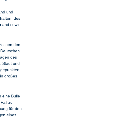
land und
haften: des
rland sowie
wischen den
 Deutschen
Klagen des
. Stadt und
agepunkten
in großes
 eine Bulle
Fall zu
hung für den
gen eines