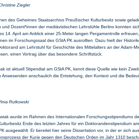
hristine Ziegler
nnen des Geheimes Staatsarchivs Preußischer Kulturbesitz sowie gela
 und Dozent*innen der mediävistischen Lehrstühle Berlins konnten si
s 14. April am Anblick einer 25-Meter langen Pergamentrolle erfreuen,
nen im Forschungssaal des GStA PK ausrollten. Dazu hielt der Historik
oktorand am Lehrstuhl für Geschichte des Mittelalters an der Adam-Mi
osen, einen Vortrag über das besondere Schriftstück.
k ist aktuell Stipendiat am GStA PK, kennt diese Quelle wie kein Zwei
en Anwesenden anschaulich die Entstehung, den Kontext und die Bedeu
Vinia Rutkowski
wiak wurde im Rahmen des Internationalen Forschungsstipendiums der
Kulturbesitz Ende des letzten Jahres für ein Doktorandenstipendium 
K ausgewählt. Er bereitet hier seine Dissertation vor, in der er sich aus
ionsprozess der Kurie gegen den Deutschen Orden im Jahr 1310 beschä