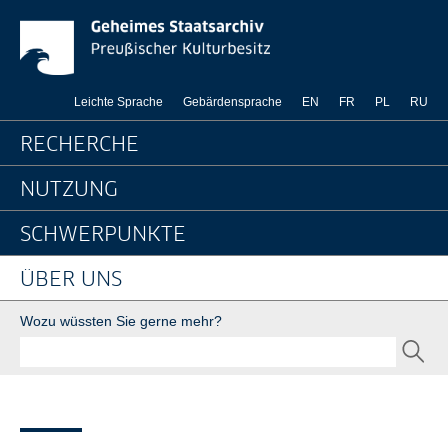
1811 - Kleist an König
Springe direkt zu:
Leichte Sprache
Gebärdensprache
EN
FR
PL
RU
Hauptnavigation
RECHERCHE
NUTZUNG
SCHWERPUNKTE
ÜBER UNS
Suche
Wozu wüssten Sie gerne mehr?
SEND
Seitenpfad
Sie sind hier:
GStA
Über uns
Newsroom
Dossiers
Kleist-Ausstellung
1811 - Kleist an König Friedri...