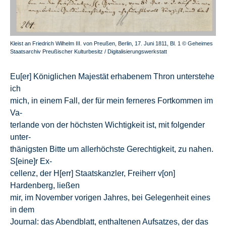
Kleist an Friedrich Wilhelm III. von Preußen, Berlin, 17. Juni 1811, Bl. 1 © Geheimes
Staatsarchiv Preußischer Kulturbesitz / Digitalisierungswerkstatt
Eu[er] Königlichen Majestät erhabenem Thron unterstehe
ich
mich, in einem Fall, der für mein ferneres Fortkommen im
Va-
terlande von der höchsten Wichtigkeit ist, mit folgender
unter-
thänigsten Bitte um allerhöchste Gerechtigkeit, zu nahen.
S[eine]r Ex-
cellenz, der H[err] Staatskanzler, Freiherr v[on]
Hardenberg, ließen
mir, im November vorigen Jahres, bei Gelegenheit eines
in dem
Journal: das Abendblatt, enthaltenen Aufsatzes, der das