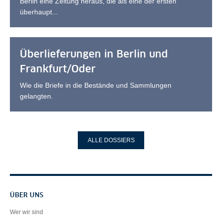
Berlin eine Zeitung heraus, die als eine der ersten
überhaupt...
Überlieferungen in Berlin und
Frankfurt/Oder
Wie die Briefe in die Bestände und Sammlungen
gelangten.
ALLE DOSSIERS
Servicenavigation
ÜBER UNS
Wer wir sind