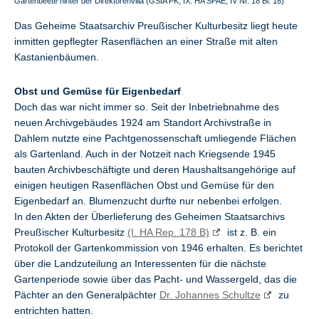
Gartenbeete hinter der Direktorenvilla (GStA PK, IX. HA SPAE, IV Nr. 18 Bl. 18)
Das Geheime Staatsarchiv Preußischer Kulturbesitz liegt heute
inmitten gepflegter Rasenflächen an einer Straße mit alten
Kastanienbäumen.
Obst und Gemüse für Eigenbedarf
Doch das war nicht immer so. Seit der Inbetriebnahme des
neuen Archivgebäudes 1924 am Standort Archivstraße in
Dahlem nutzte eine Pachtgenossenschaft umliegende Flächen
als Gartenland. Auch in der Notzeit nach Kriegsende 1945
bauten Archivbeschäftigte und deren Haushaltsangehörige auf
einigen heutigen Rasenflächen Obst und Gemüse für den
Eigenbedarf an. Blumenzucht durfte nur nebenbei erfolgen.
In den Akten der Überlieferung des Geheimen Staatsarchivs
Preußischer Kulturbesitz
(I. HA Rep. 178 B)
ist z. B. ein
Protokoll der Gartenkommission von 1946 erhalten. Es berichtet
über die Landzuteilung an Interessenten für die nächste
Gartenperiode sowie über das Pacht- und Wassergeld, das die
Pächter an den Generalpächter
Dr. Johannes Schultze
zu
entrichten hatten.