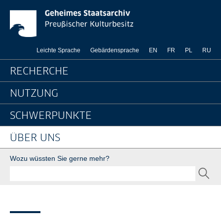
News-Detailseite - Ge
Springe direkt zu:
Leichte Sprache
Gebärdensprache
EN
FR
PL
RU
Hauptnavigation
RECHERCHE
NUTZUNG
SCHWERPUNKTE
ÜBER UNS
Suche
Wozu wüssten Sie gerne mehr?
SEND
Seitenpfad
Bereichsnavigation
Sie sind hier:
GStA
Über uns
Newsroom
Nachrichten
News-Detailseite