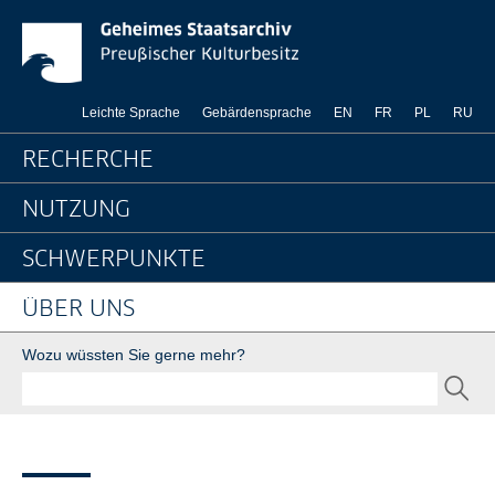
News-Detailseite - Ge
Springe direkt zu:
Leichte Sprache
Gebärdensprache
EN
FR
PL
RU
Hauptnavigation
RECHERCHE
NUTZUNG
SCHWERPUNKTE
ÜBER UNS
Suche
Wozu wüssten Sie gerne mehr?
SEND
Seitenpfad
Bereichsnavigation
Sie sind hier:
GStA
Über uns
Newsroom
Nachrichten
News-Detailseite