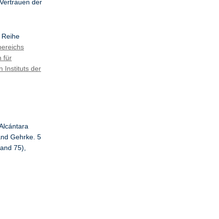
 Vertrauen der
e Reihe
bereichs
 für
 Instituts der
Alcántara
land Gehrke. 5
Band 75),