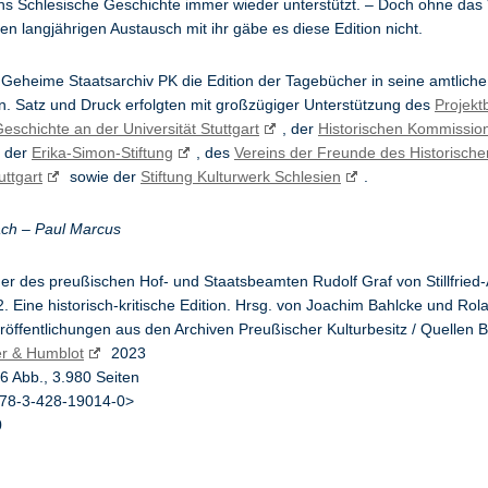
hs Schlesische Geschichte immer wieder unterstützt. – Doch ohne das
en langjährigen Austausch mit ihr gäbe es diese Edition nicht.
Geheime Staatsarchiv PK die Edition der Tagebücher in seine amtlich
 Satz und Druck erfolgten mit großzügiger Unterstützung des
Projekt
eschichte an der Universität Stuttgart
, der
Historischen Kommission
, der
Erika-Simon-Stiftung
, des
Vereins der Freunde des Historischen
uttgart
sowie der
Stiftung Kulturwerk Schlesien
.
ach – Paul Marcus
r des preußischen Hof- und Staatsbeamten Rudolf Graf von Stillfried-
. Eine historisch-kritische Edition. Hrsg. von Joachim Bahlcke und Ro
röffentlichungen aus den Archiven Preußischer Kulturbesitz / Quellen 
r & Humblot
2023
76 Abb., 3.980 Seiten
978-3-428-19014-0>
0