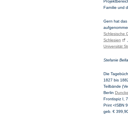
Projektbereic
Familie und d
Gern hat das 
aufgenommen.
Schlesische G
Schlesien
Universität St
Stefanie Bell
Die Tagebüche
1827 bis 1882
Teilbände (Ve
Berlin
Duncke
Frontispiz I, 
Print <ISBN 
geb. € 399,9