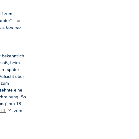
of zum
amter“ – er
als
homme
n
r bekanntlich
esaß, beim
hre später
Aufsicht über
l zum
rzehnte eine
schreibung. So
ung“ am 18.
III.
zum