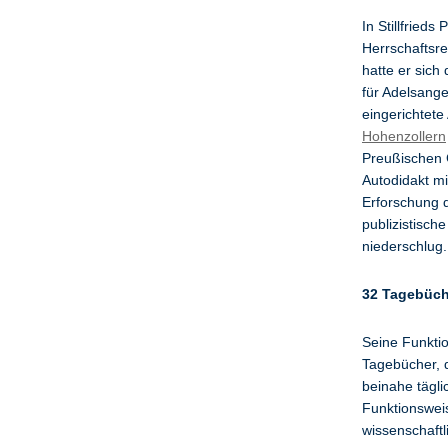
In Stillfrieds
Herrschaftsr
hatte er sich
für Adelsange
eingerichtet
Hohenzollern
Preußischen 
Autodidakt mi
Erforschung d
publizistisch
niederschlug.
32 Tagebüche
Seine Funktio
Tagebücher, d
beinahe tägli
Funktionswei
wissenschaft