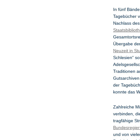
In fünf Bände
Tagebücher vo
Nachlass des
Staatsbibliot
Gesamtortsreg
Übergabe der
Neuzeit in Stu
Schlesien“ so
Adelsgesellsc
Traditionen a
Gutsarchiven 
der Tagebüc
konnte das Wi
Zahlreiche Mi
verbinden, di
tragfähige S
Bundesregier
und von viele