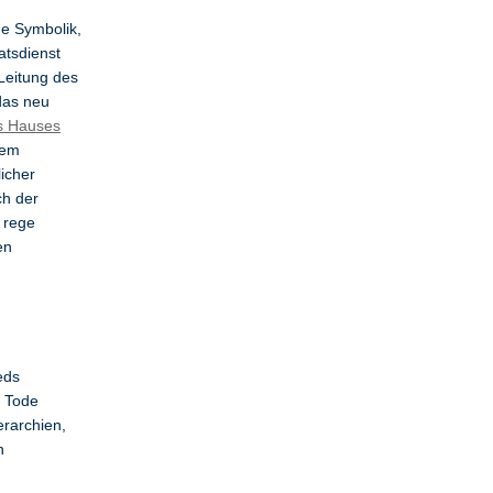
che Symbolik,
atsdienst
Leitung des
das neu
s Hauses
dem
icher
ch der
 rege
en
eds
m Tode
erarchien,
n