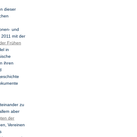
on dieser
ichen
sonen- und
t 2011 mit der
 der Frühen
el in
sische
in ihren
d
geschichte
Dokumente
iteinander zu
allem aber
gten der
nen, Vereinen
s