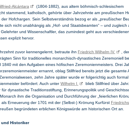
llfried-Alcántara
(1804-1882), aus altem böhmisch-schlesischem
cht stammend, katholisch, gehörte über Jahrzehnte am preußischen H
 der Hofchargen. Sein Selbstverständnis bezog er als „preußischer Be
rte sich nicht unabhängig als „Hof- und Staatsbeamten“ – und zugleich 
s Gelehrter und Wissenschaftler, das zumindest geht aus verschiedene
sen explizit hervor.
ahrzehnt zuvor kennengelernt, betraute ihn
Friedrich Wilhelm IV.
, de
ägten Sinn für traditionelles monarchisch-dynastisches Zeremoniell b
 1840 mit den Aufgaben eines höfischen Zeremonienmeisters. Drei Ja
zeremonienmeister ernannt, oblag Stillfried bereits jetzt die gesamte 
 Zeremonialwesen, zehn Jahre später wurde er folgerichtig auch forma
enmeister befördert. Auch unter
Wilhelm I.
blieb Stillfried über Jah
r für dynastische Traditionsstiftung, Erinnerungspolitik und Geschichts
 Monarch ihm die Organisation und Durchführung der „feierlichen Krön
 als Erneuerung der 1701 mit der (Selbst-) Krönung Kurfürst
Friedrichs 
 Preußen begründeten erblichen Königswürde am historischen Ort an.
 und Historiker