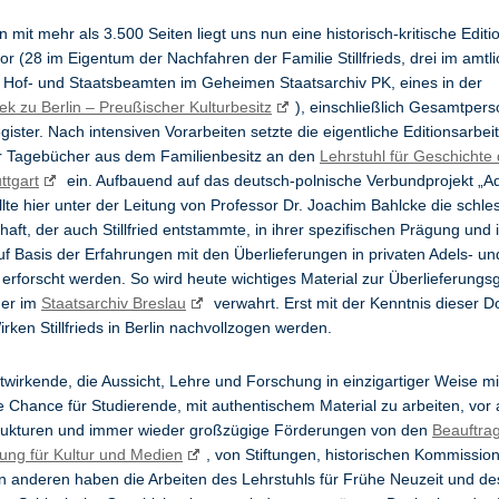
n mit mehr als 3.500 Seiten liegt uns nun eine historisch-kritische Editi
r (28 im Eigentum der Nachfahren der Familie Stillfrieds, drei im amtl
 Hof- und Staatsbeamten im Geheimen Staatsarchiv PK, eines in der
hek zu Berlin – Preußischer Kulturbesitz
), einschließlich Gesamtper
ister. Nach intensiven Vorarbeiten setzte die eigentliche Editionsarbei
 Tagebücher aus dem Familienbesitz an den
Lehrstuhl für Geschichte
ttgart
ein. Aufbauend auf das deutsch-polnische Verbundprojekt „Ad
llte hier unter der Leitung von Professor Dr. Joachim Bahlcke die schle
haft, der auch Stillfried entstammte, in ihrer spezifischen Prägung und 
uf Basis der Erfahrungen mit den Überlieferungen in privaten Adels- un
erforscht werden. So wird heute wichtiges Material zur Überlieferungs
her im
Staatsarchiv Breslau
verwahrt. Erst mit der Kenntnis dieser 
rken Stillfrieds in Berlin nachvollzogen werden.
twirkende, die Aussicht, Lehre und Forschung in einzigartiger Weise m
e Chance für Studierende, mit authentischem Material zu arbeiten, vor 
trukturen und immer wieder großzügige Förderungen von den
Beauftra
ung für Kultur und Medien
, von Stiftungen, historischen Kommissio
n anderen haben die Arbeiten des Lehrstuhls für Frühe Neuzeit und de