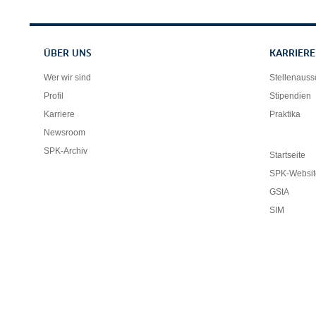
Servicenavigation
ÜBER UNS
KARRIERE
Wer wir sind
Stellenaus
Profil
Stipendien
Karriere
Praktika
Newsroom
SPK-Archiv
Startseite
SPK-Websit
GStA
SIM