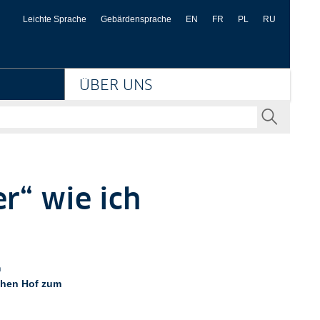
eußischer Kulturbesitz
Leichte Sprache
Gebärdensprache
EN
FR
PL
RU
ÜBER UNS
SENDEN
r“ wie ich
m
chen Hof zum