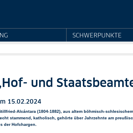
eheimes Staatsarchiv Pr
NG
SCHWERPUNKTE
„Hof- und Staatsbeamte
m 15.02.2024
tillfried-Alcántara (1804-1882), aus altem böhmisch-schlesische
echt stammend, katholisch, gehörte über Jahrzehnte am preußis
is der Hofchargen.