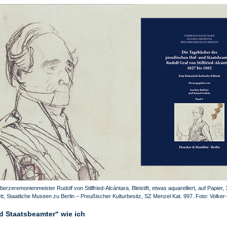
rzeremonienmeister Rudolf von Stillfried-Alcántara. Bleistift, etwas aquarelliert, auf Papier,
tt, Staatliche Museen zu Berlin – Preußischer Kulturbesitz, SZ Menzel Kat. 997. Foto: Volker
d Staatsbeamter“ wie ich