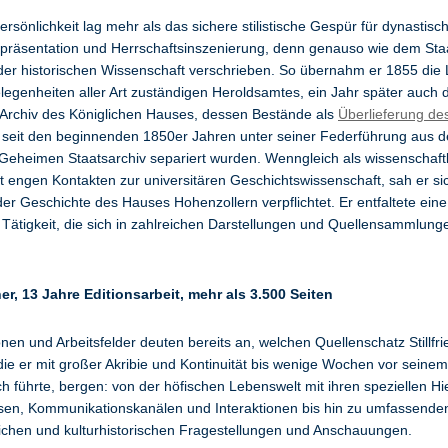
 Persönlichkeit lag mehr als das sichere stilistische Gespür für dynastis
epräsentation und Herrschaftsinszenierung, denn genauso wie dem Sta
 der historischen Wissenschaft verschrieben. So übernahm er 1855 die 
legenheiten aller Art zuständigen Heroldsamtes, ein Jahr später auch 
e Archiv des Königlichen Hauses, dessen Bestände als
Überlieferung de
seit den beginnenden 1850er Jahren unter seiner Federführung aus 
Geheimen Staatsarchiv separiert wurden. Wenngleich als wissenschaftl
t engen Kontakten zur universitären Geschichtswissenschaft, sah er si
er Geschichte des Hauses Hohenzollern verpflichtet. Er entfaltete eine
e Tätigkeit, die sich in zahlreichen Darstellungen und Quellensammlung
r, 13 Jahre Editionsarbeit, mehr als 3.500 Seiten
nen und Arbeitsfelder deuten bereits an, welchen Quellenschatz Stillfri
ie er mit großer Akribie und Kontinuität bis wenige Wochen vor seine
ch führte, bergen: von der höfischen Lebenswelt mit ihren speziellen Hi
sen, Kommunikationskanälen und Interaktionen bis hin zu umfassende
lichen und kulturhistorischen Fragestellungen und Anschauungen.