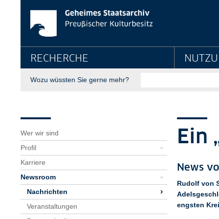
News-Detailseite - G
Springe direkt zu:
Hauptnavigation
RECHERCHE
NUTZU
Suche
Wozu wüssten Sie gerne mehr?
Seitenpfad
Bereichsnavigation
Sie sind hier:
GStA
Über uns
Newsroom
Nachrichten
News-Detailseite
Ein 
Wer wir sind
Profil
Karriere
News vo
Newsroom
Rudolf von S
Nachrichten
Adelsgeschl
engsten Kre
Veranstaltungen