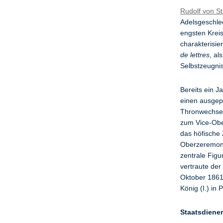
Rudolf von Sti
Adelsgeschle
engsten Kreis
charakterisie
de lettres
, al
Selbstzeugnis
Bereits ein J
einen ausgepr
Thronwechsel
zum Vice-Ober
das höfische
Oberzeremoni
zentrale Figu
vertraute der
Oktober 1861
König (I.) in
Staatsdiener