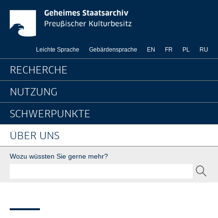
News-Detailseite - Ge
Springe direkt zu:
Leichte Sprache
Gebärdensprache
EN
FR
PL
RU
Hauptnavigation
RECHERCHE
NUTZUNG
SCHWERPUNKTE
ÜBER UNS
Suche
Wozu wüssten Sie gerne mehr?
SEND
Seitenpfad
Bereichsnavigation
Sie sind hier:
GStA
Über uns
Newsroom
Nachrichten
News-Detailseite