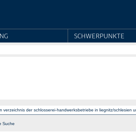
aatsarchiv Preußischer 
NG
SCHWERPUNKTE
e Suche