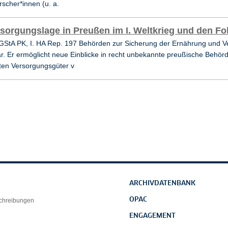
scher*innen (u. a.
sorgungslage in Preußen im I. Weltkrieg und den Fo
GStA PK, I. HA Rep. 197 Behörden zur Sicherung der Ernährung und Ve
ar. Er ermöglicht neue Einblicke in recht unbekannte preußische Behö
ten Versorgungsgüter v
ARCHIVDATENBANK
OPAC
schreibungen
ENGAGEMENT