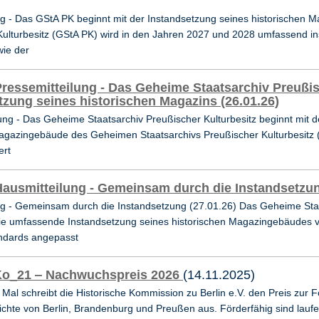
ng - Das GStA PK beginnt mit der Instandsetzung seines historischen 
Kulturbesitz (GStA PK) wird in den Jahren 2027 und 2028 umfassend 
wie der
ressemitteilung - Das Geheime Staatsarchiv Preußis
tzung seines historischen Magazins (26.01.26)
ung - Das Geheime Staatsarchiv Preußischer Kulturbesitz beginnt mit 
Magazingebäude des Geheimen Staatsarchivs Preußischer Kulturbesitz (
ert
ausmitteilung - Gemeinsam durch die Instandsetzun
g - Gemeinsam durch die Instandsetzung (27.01.26) Das Geheime Staat
 die umfassende Instandsetzung seines historischen Magazingebäudes 
ndards angepasst
Ko_21 ‒ Nachwuchspreis 2026
(14.11.2025)
Mal schreibt die Historische Kommission zu Berlin e.V. den Preis zu
hte von Berlin, Brandenburg und Preußen aus. Förderfähig sind laufen