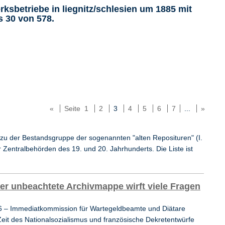
ksbetriebe in liegnitz/schlesien um 1885 mit
s 30 von 578.
«
Seite 1
2
3
4
5
6
7
...
»
 zu der Bestandsgruppe der sogenannten "alten Reposituren" (I.
Zentralbehörden des 19. und 20. Jahrhunderts. Die Liste ist
er unbeachtete Archivmappe wirft viele Fragen
6 – Immediatkommission für Wartegeldbeamte und Diätare
eit des Nationalsozialismus und französische Dekretentwürfe