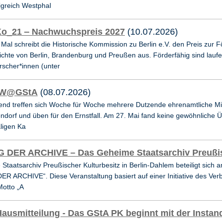
greich Westphal
Ko_21 ‒ Nachwuchspreis 2027
(10.07.2026)
Mal schreibt die Historische Kommission zu Berlin e.V. den Preis zu
hte von Berlin, Brandenburg und Preußen aus. Förderfähig sind laufen
scher*innen (unter
W@GStA
(08.07.2026)
end treffen sich Woche für Woche mehrere Dutzende ehrenamtliche Mi
endorf und üben für den Ernstfall. Am 27. Mai fand keine gewöhnliche Ü
ligen Ka
 DER ARCHIVE – Das Geheime Staatsarchiv Preußisc
Staatsarchiv Preußischer Kulturbesitz in Berlin-Dahlem beteiligt sic
ER ARCHIVE“. Diese Veranstaltung basiert auf einer Initiative des Ver
Motto „A
ausmitteilung - Das GStA PK beginnt mit der Insta