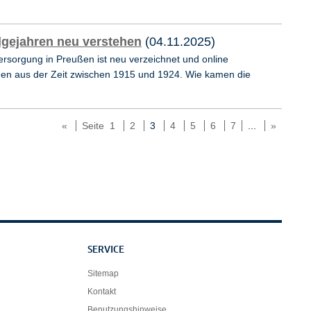
lgejahren neu verstehen
(04.11.2025)
rsorgung in Preußen ist neu verzeichnet und online
rden aus der Zeit zwischen 1915 und 1924. Wie kamen die
«
Seite 1
2
3
4
5
6
7
...
»
SERVICE
Sitemap
Kontakt
Benutzungshinweise