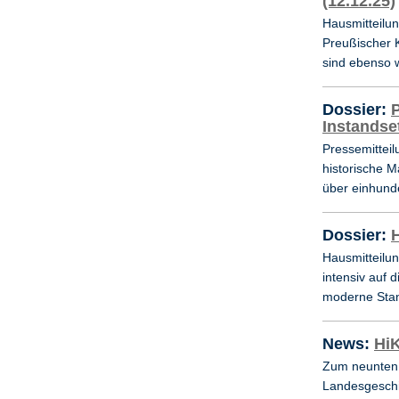
(12.12.25)
Hausmitteilu
Preußischer 
sind ebenso 
Dossier:
P
Instandse
Pressemitteil
historische 
über einhund
Dossier:
H
Hausmitteilun
intensiv auf
moderne Sta
News:
Hi
Zum neunten 
Landesgeschic