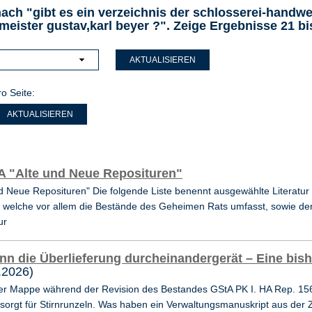
ach "gibt es ein verzeichnis der schlosserei-handwer
meister gustav,karl beyer ?".
Zeige Ergebnisse 21 bi
AKTUALISIEREN
o Seite:
HA "Alte und Neue Reposituren"
nd Neue Reposituren" Die folgende Liste benennt ausgewählte Literatur
 welche vor allem die Bestände des Geheimen Rats umfasst, sowie der 
ur
n die Überlieferung durcheinandergerät – Eine bish
.2026)
er Mappe während der Revision des Bestandes GStA PK I. HA Rep. 15
orgt für Stirnrunzeln. Was haben ein Verwaltungsmanuskript aus der Z