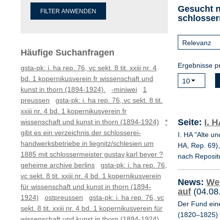
Gesucht n
schlosser
Häufige Suchanfragen
Ergebnisse pr
gsta-pk: i. ha rep. 76, vc sekt. 8 tit. xxiii nr. 4
bd. 1 kopernikusverein fr wissenschaft und
kunst in thorn (1894-1924).
-miniwei
1
preussen
gsta-pk: i. ha rep. 76, vc sekt. 8 tit.
xxiii nr. 4 bd. 1 kopernikusverein fr
Seite:
I. 
wissenschaft und kunst in thorn (1894-1924)
*
gibt es ein verzeichnis der schlosserei-
I. HA "Alte u
handwerksbetriebe in liegnitz/schlesien um
HA, Rep. 69),
1885 mit schlossermeister gustav,karl beyer ?
nach Reposit
geheime archive berlins
gsta-pk: i. ha rep. 76,
vc sekt. 8 tit. xxiii nr. 4 bd. 1 kopernikusverein
News:
Wen
für wissenschaft und kunst in thorn (1894-
auf
(04.08
1924)
ostpreussen
gsta-pk: i. ha rep. 76, vc
Der Fund ein
sekt. 8 tit. xxiii nr. 4 bd. 1 kopernikusverein für
(1820–1825) s
wissenschaft und kunst in thorn (1894-1924).