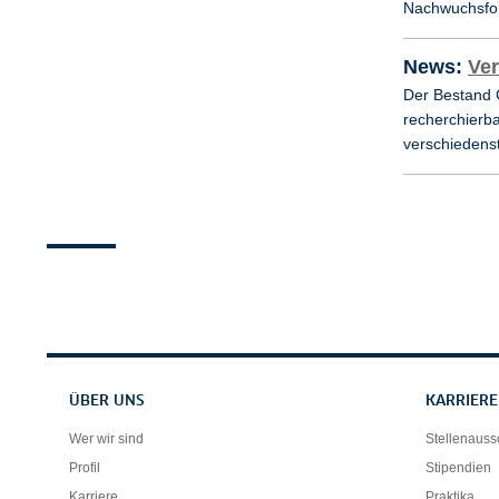
Nachwuchsfor
News:
Ver
Der Bestand 
recherchierb
verschiedens
Servicenavigation
ÜBER UNS
KARRIERE
Wer wir sind
Stellenaus
Profil
Stipendien
Karriere
Praktika