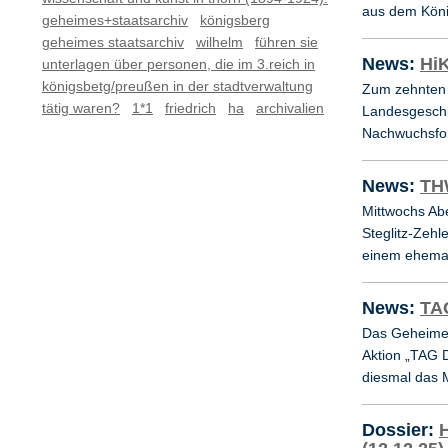
aus dem Köni
geheimes+staatsarchiv
königsberg
geheimes staatsarchiv
wilhelm
führen sie
News:
Hi
unterlagen über personen, die im 3.reich in
königsbetg/preußen in der stadtverwaltung
Zum zehnten 
tätig waren?
1*1
friedrich
ha
archivalien
Landesgeschic
Nachwuchsfor
News:
TH
Mittwochs Ab
Steglitz-Zehl
einem ehema
News:
TAG
Das Geheime 
Aktion „TAG D
diesmal das 
Dossier:
H