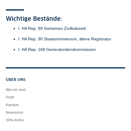
Wichtige Bestände:
I. HA Rep. 89 Geheimes Zivilkabinett
I. HA Rep. 90 Staatsministerium, ältere Registratur
I. HA Rep. 168 Generalordenskommission
Servicenavigation
ÜBER UNS
Wer wir sind
Profil
Karriere
Newsroom
SPK-Archiv