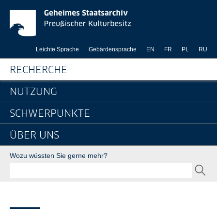
Ordens- und Titelverl
Springe direkt zu:
Leichte Sprache
Gebärdensprache
EN
FR
PL
RU
Hauptnavigation
RECHERCHE
NUTZUNG
SCHWERPUNKTE
ÜBER UNS
Suche
Wozu wüssten Sie gerne mehr?
SEND
Seitenpfad
Sie sind hier:
GStA
Recherche
Thematischer Wegweiser
Ordens- und Titelverleihungen